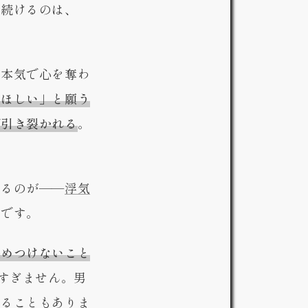
り続けるのは、
し本気で心を奪わ
てほしい」と願う
が引き裂かれる
。
なるのが——
浮気
見です。
決めつけないこと
にすぎません。男
切ることもありま