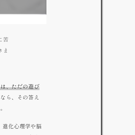
に苦
きま
れは、ただの遊び
ぜなら、その答え
す。
、進化心理学や脳