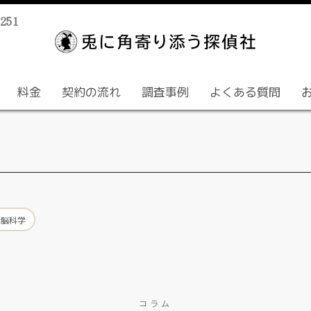
51
【
東
探
京
料金
契約の流れ
調査事例
よくある質問
/
偵
神
業
奈
界
川
最
/
安
千
値
葉
#脳科学
】
/
埼
兎
玉
に
な
角
コラム