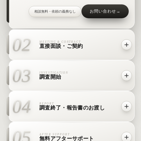
お問い合わせ
→
相談無料・依頼の義務なし
02
MEETING & CONTRACT
直接面談・ご契約
03
INVESTIGATION
調査開始
04
REPORT
調査終了・報告書のお渡し
05
AFTER SUPPORT
無料アフターサポート