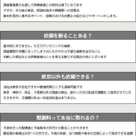
調査報告書のお渡しで依頼者様との契約は満了となります
ですが、その後の相談、慰謝料請求や再構築への注意点、
裁判を有利に進めるポイント、信頼のおける弁護士の紹介などサポートいたします。
依頼を断ることある？
基本的にありません。ただカウンセリングの結果、
調査費用が多額になってしまうのにもかかわらず望む結果を出せないと
判断した場合などは依頼者様のことを考えお断りする場合が稀にございます
東京以外も依頼できる？
当社は東京の会社ですが47都道府県どこでも調査可能です
東京・神奈川・埼玉・千葉県以外の調査の場合、掛かった分の別途交通費を
ご請求させていた
だきますが、交通費以外は一切追加料金はありません
慰謝料って本当に取れるの？
不貞を行った配偶者と不倫相手の双方から取ることができます
最低限の相場は50万〜120万です。不貞の年数、会う頻度や相手の立場によって請求できる金額