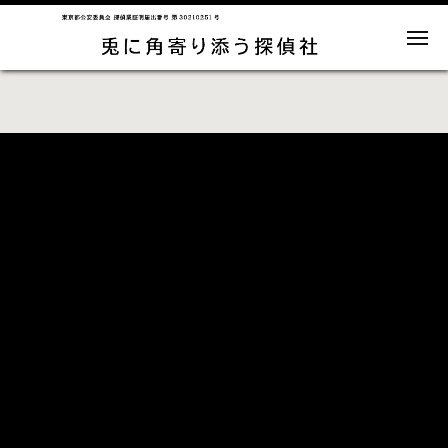
メ
【
東
ニ
京
ュ
探
/
ー
神
偵
奈
川
業
/
千
界
HOME
コ
葉
最
/
ン
埼
安
玉
2026
な
テ
値
ど
年
関
ン
】
東
7
地
兎
ツ
区
月
を
に
へ
中
23
角
心
に
ス
日
寄
全
国
キ
by
り
各
地
tonikakuyorisoutanntei
添
ッ
の
調
う
プ
査
も
探
可
偵
能
社