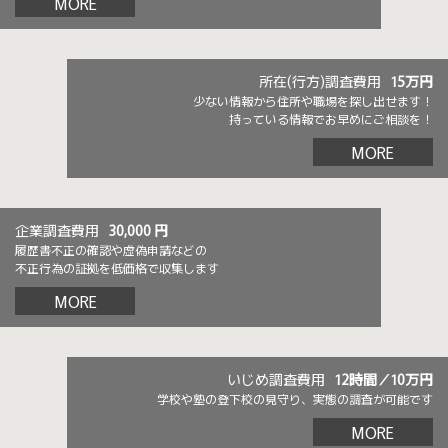
MORE
所在(行方)調査費用
15万円
少ない情報から住所や職場を探し出せます！
持っている情報でお早めにご相談を！
MORE
企業調査費用
30,000 円
履歴書不正の確認や虚偽申請などの
不正行為の証拠を低価格で収集します
MORE
いじめ調査費用
12時間／10万円
学校や塾の登下校の見守り、実態の調査が可能です
MORE