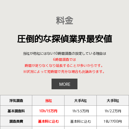
料金
圧倒的な探偵業界最安値
当社が他社にはない10時間調査の設定している理由は
6時間調査では
時間が足りなくなり延長することが多いからです。
※状況によって短時間で充分な場合も勿論あります。
MORE
浮気調査
当社
大手A社
大手B社
基本調査料
10h/15万円
1h/5.5万円
1h/2.2万円
調査員費
基本料に込む
基本料に込む
1名/7700円