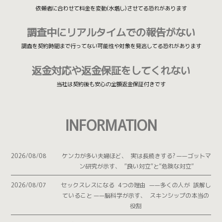
依頼者に合わせて料金を変動(水増し)させてる恐れがあります
調査中にリアルタイムでの報告がない
調査を契約時間まで行ってない可能性や対象を見逃してる恐れがあります
返金対応や返金保証をしてくれない
当社は契約後も安心の全額返金保証付きです
INFORMATION
2026/08/08
ケンカが多い夫婦ほど、 実は長続きする? ——ゴットマ
ン研究が示す、 ”良い対立”と”危険な対立”
2026/08/07
セックスレスになる 4つの理由 ——多くの人が 誤解し
ていること ——脳科学が示す、 スキンシップの本当の
役割