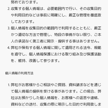
努めております。
シ
収集する個人情報は、必要範囲内で行い、その収集目的
や利用目的などは事前に明確にし、厳正な管理を徹底致
ー
しております。
2021
個人情報を収集目的の範囲内で利用するとともに、厳正
年
かつ適切な方法で管理し、特段の事情がない限り、ご本
10
人の承諾なく第三者に開示・提供する事はありません。
月
弊社が保有する個人情報に関して適用される法令、規範
10
を遵守し、個人情報保護における取り組み及び保護活動
日
を、維持、改善して参ります。
by
tonikakuyorisoutanntei
個人情報の利用方法
弊社がお客様からご相談やご質問、資料請求などを通じ
て個人情報の提供を受ける事があります。この場合、弊
社はお預かりした個人情報を、お客様への返答や連絡、
資料などの送付、収集の際に明示した目的で利用致しま