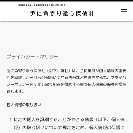
メ
【
東
ニ
京
ュ
探
/
ー
神
偵
奈
川
業
/
千
界
葉
最
/
埼
安
玉
プ
プライバシー・ポリシー
コ
な
値
ど
ン
関
ラ
】
東
兎に角寄り添う探偵社（以下、弊社）は、全従業員が個人情報の重要
テ
地
兎
区
イ
性を認識し、それらの保護に関する法令などを遵守する為、プライバ
を
に
ン
中
シーポリシーを制定し取り組みを徹底する事で個人情報の保護を推進
角
心
バ
ツ
に
致します。
寄
全
へ
国
シ
り
各
ス
個人情報の取り扱い
地
添
の
ー・
調
キ
う
査
特定の個人を識別することができる情報（以下、個人情
も
探
ポ
ッ
可
偵
能
報）の取り扱いについて規定を定め、個人情報の保護に
プ
リ
社